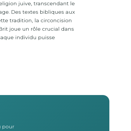
igion juive, transcendant le
age. Des textes bibliques aux
e tradition, la circoncision
Brit joue un rôle crucial dans
haque individu puisse
u pour