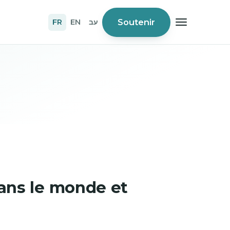
Soutenir
FR
EN
עב
 dans le monde et