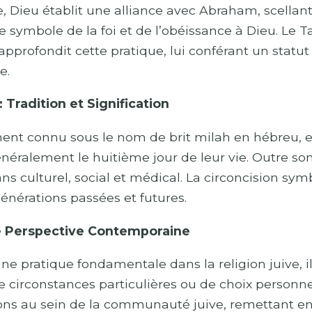
e, Dieu établit une alliance avec Abraham, scellant 
 le symbole de la foi et de l’obéissance à Dieu. L
s, approfondit cette pratique, lui conférant un st
e.
 Tradition et Signification
ment connu sous le nom de brit milah en hébreu, e
énéralement le huitième jour de leur vie. Outre son
ans culturel, social et médical. La circoncision symb
 générations passées et futures.
ne Perspective Contemporaine
une pratique fondamentale dans la religion juive, il
e circonstances particulières ou de choix personnel
ions au sein de la communauté juive, remettant e