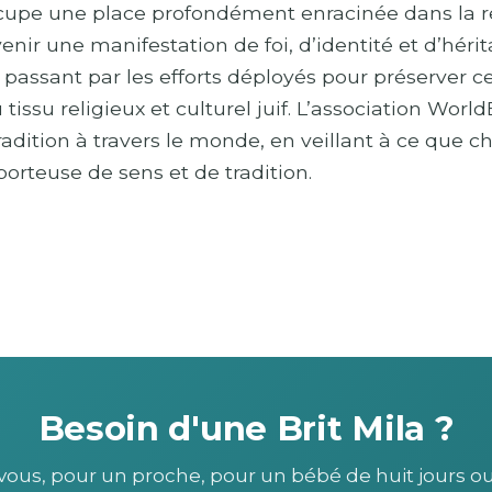
cupe une place profondément enracinée dans la rel
nir une manifestation de foi, d’identité et d’hérit
assant par les efforts déployés pour préserver cett
issu religieux et culturel juif. L’association World
adition à travers le monde, en veillant à ce que c
porteuse de sens et de tradition.
Besoin d'une Brit Mila ?
vous, pour un proche, pour un bébé de huit jours o